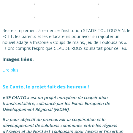
Reste simplement à remercier l’institution STADE TOULOUSAIN, le
FCTT, les parents et les éducateurs pour avoir su rajouter un
nouvel adage à l’histoire « Coups de mains, Jeu de Toulousains ».
Ils ont compris l’esprit que CLAUDE ROUS souhaitait pour ce lieu.
Images liées:
Lire plus
Se Canto, le projet fait des heureux !
«
SE CANTO
»
est un projet européen de coopé
ration
transfrontali
è
re, cofinanc
é par les Fonds Europé
en de
D
éveloppement Ré
gional (FEDER).
Il a pour objectif de promouvoir la coopération et le
développement de solutions communes entre les régions
d’Aragon et du Nord Est Toulousain pour favoriser l’insertion