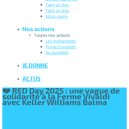
Faire un don
Faire un legs
Nous suivre
Nos actions
Toutes nos actions
Les événements
Projet Européen
Au quotidien
JE DONNE
ACTUS
❤️ RED Day 2025 : une vague de
solidarité à la Ferme Vivaldi
avec Keller Williams Balma