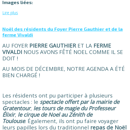
Images liées:
Lire plus
Noël des résidents du Foyer Pierre Gauthier et de la
ferme Vivaldi
AU
FOYER
PIERRE
GAUTHIER
ET LA
FERME
VIVALDI
NOUS AVONS
FÊT
É
NOEL COMME IL SE
DOIT !
AU MOIS DE DÉCEMBRE, NOTRE AGENDA A ÉTÉ
BIEN CHARG
É
!
Les résidents ont pu participer à plusieurs
spectacles :
le
spectacle offert par la mairie de
Gratentour
,
les tours de magie du Professeur
Élixir
,
le cirque de Noel au Zénith de
Toulouse
.
Également, ils ont pu faire voyager
leurs papilles lors du traditionnel
repas de Noël