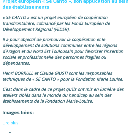
Projet européen « Se Canto », son application au sein
des établissements
«
SE CANTO
»
est un projet européen de coopé
ration
transfrontali
è
re, cofinanc
é par les Fonds Europé
en de
D
éveloppement Ré
gional (FEDER).
Il a pour objectif de promouvoir la coopération et le
développement de solutions communes entre les régions
d’Aragon et du Nord Est Toulousain pour favoriser l’insertion
sociale et professionnelle des personnes fragiles ou
dé
pendantes.
Henri BORRULL et Claude GIUSTI sont les responsables
techniques de «
SE CANTO
»
pour la Fondation Marie Louise.
C’est dans le cadre de ce projet qu’ils ont mis en lumière des
ateliers ciblés dans le monde du handicap au sein des
établissements de la Fondation Marie-Louise.
Images liées:
Lire plus