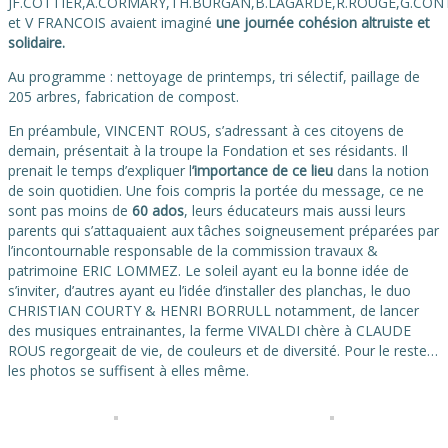
JF.COTTIER,A.CORMARY,TH.BURGAN,B.LAGARDE,R.ROUGE,G.CONT
et V FRANCOIS avaient imaginé
une journée cohésion altruiste et
solidaire.
Au programme : nettoyage de printemps, tri sélectif, paillage de
205 arbres, fabrication de compost.
En préambule, VINCENT ROUS, s’adressant à ces citoyens de
demain, présentait à la troupe la Fondation et ses résidants. Il
prenait le temps d’expliquer l
’importance de ce lieu
dans la notion
de soin quotidien. Une fois compris la portée du message, ce ne
sont pas moins de
60 ados
, leurs éducateurs mais aussi leurs
parents qui s’attaquaient aux tâches soigneusement préparées par
l’incontournable responsable de la commission travaux &
patrimoine ERIC LOMMEZ. Le soleil ayant eu la bonne idée de
s’inviter, d’autres ayant eu l’idée d’installer des planchas, le duo
CHRISTIAN COURTY & HENRI BORRULL notamment, de lancer
des musiques entrainantes, la ferme VIVALDI chère à CLAUDE
ROUS regorgeait de vie, de couleurs et de diversité. Pour le reste…
les photos se suffisent à elles même.