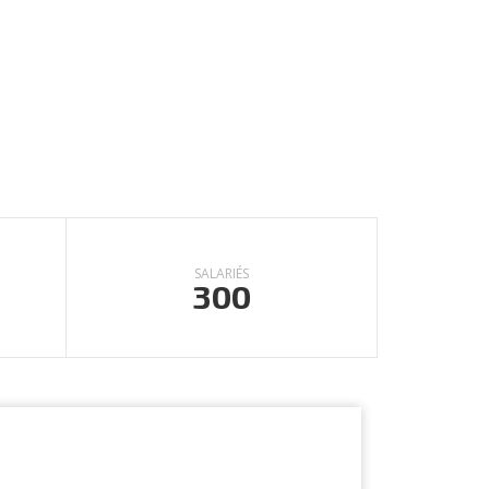
c un grand A}
de Marie-
on”.
SALARIÉS
300