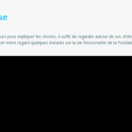
se
cours pour expliquer les choses, il suffit de regarder autour de soi, d’
er notre regard quelques instants sur la vie foisonnante de la Fondat