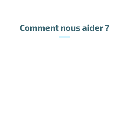
Comment nous aider ?
 ?
Vous êtes un particulier ?
V
DÉCOUVRIR LES ACTIONS