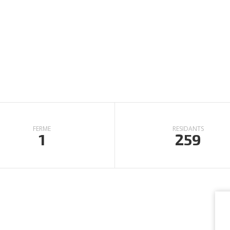
ic, Isabelle… les résidAnts {ave
uise
sont ici chez eux, “à la mais
FERME
RESIDANTS
1
259