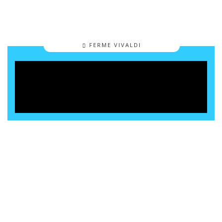
FERME VIVALDI
Le projet de la Ferme Vivaldi
s’oriente vers un retour à la
nature, le bien-être et la