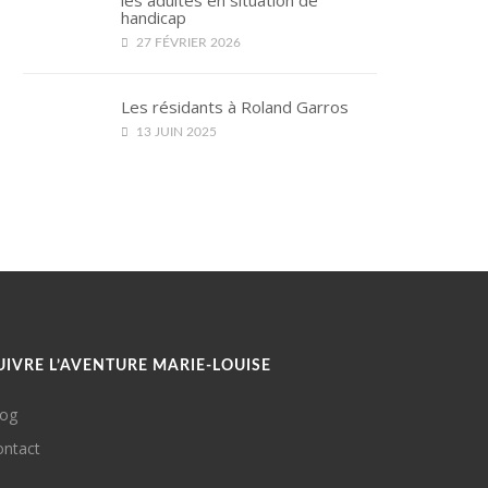
les adultes en situation de
handicap
27 FÉVRIER 2026
Les résidants à Roland Garros
13 JUIN 2025
UIVRE L’AVENTURE MARIE-LOUISE
log
ontact