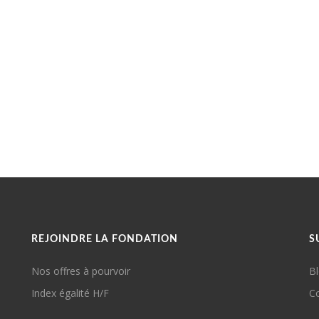
REJOINDRE LA FONDATION
S
Nos offres à pourvoir
B
Index égalité H/F
C